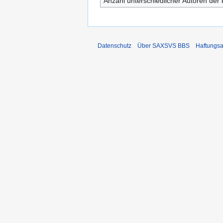
Anzahl unterschiedlicher Autoren der 
Datenschutz
Über SAXSVS BBS
Haftungsa