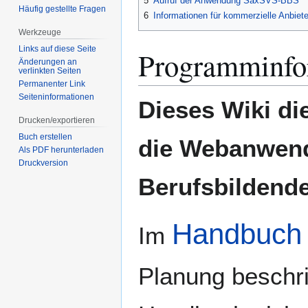
5
Aufruf der Anwendung SaxSVS-BBS
Häufig gestellte Fragen
6
Informationen für kommerzielle Anbiete
Werkzeuge
Links auf diese Seite
Programminfo
Änderungen an
verlinkten Seiten
Permanenter Link
Seiten­­informationen
Dieses Wiki di
Drucken/­exportieren
Buch erstellen
die Webanwend
Als PDF herunterladen
Druckversion
Berufsbildende
Handbuch
Im
Planung beschr