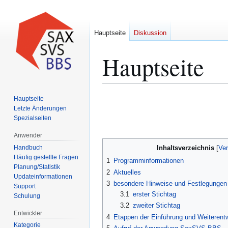
Hauptseite
Diskussion
Hauptseite
Zur
Zur
Hauptseite
Navigation
Suche
Letzte Änderungen
Spezialseiten
springen
springen
Anwender
Handbuch
Inhaltsverzeichnis
Häufig gestellte Fragen
1
Programminformationen
Planung/Statistik
2
Aktuelles
Updateinformationen
3
besondere Hinweise und Festlegungen 
Support
3.1
erster Stichtag
Schulung
3.2
zweiter Stichtag
Entwickler
4
Etappen der Einführung und Weiterent
Kategorie