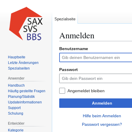
Spezialseite
Anmelden
Benutzername
Zur
Zur
Navigation
Suche
Hauptseite
springen
springen
Letzte Änderungen
Spezialseiten
Passwort
Anwender
Handbuch
Angemeldet bleiben
Häufig gestellte Fragen
Planung/Statistik
Updateinformationen
Anmelden
Support
Schulung
Hilfe beim Anmelden
Entwickler
Passwort vergessen?
Kategorie