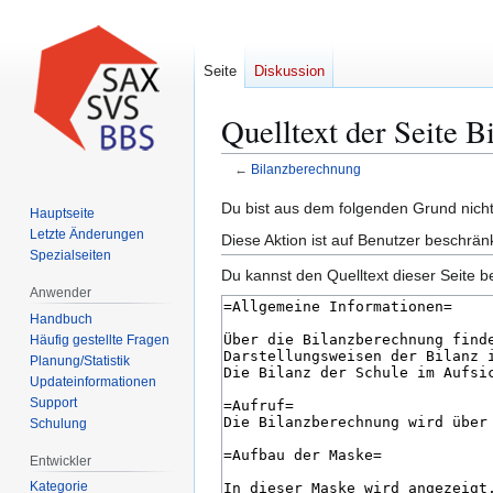
Seite
Diskussion
Quelltext der Seite 
←
Bilanzberechnung
Zur
Zur
Du bist aus dem folgenden Grund nicht 
Hauptseite
Navigation
Suche
Letzte Änderungen
Diese Aktion ist auf Benutzer beschrän
springen
springen
Spezialseiten
Du kannst den Quelltext dieser Seite b
Anwender
Handbuch
Häufig gestellte Fragen
Planung/Statistik
Updateinformationen
Support
Schulung
Entwickler
Kategorie