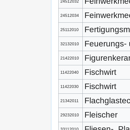
Feinwerkme
24512032
Feinwerkme
24512034
Fertigungsm
25112010
Feuerungs- 
32132010
Figurenkera
21422010
Fischwirt
11422040
Fischwirt
11422030
Flachglaste
21342011
Fleischer
29232010
Fliesen-, Pl
33112010