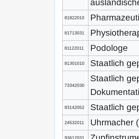
ausländische
Pharmazeuti
81822010
Physiothera
81713031
Podologe
81122011
Staatlich ge
81301010
Staatlich ge
73342030
Dokumentati
Staatlich ge
83142052
Uhrmacher 
24532011
Zupfinstrum
93612031