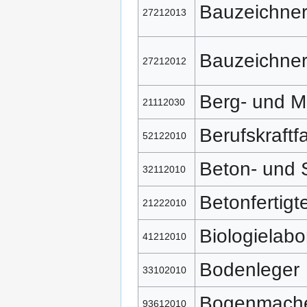
Bauzeichne
27212013
Bauzeichne
27212012
Berg- und 
21112030
Berufskraftf
52122010
Beton- und 
32112010
Betonfertigt
21222010
Biologielabo
41212010
Bodenleger
33102010
Bogenmach
93612010