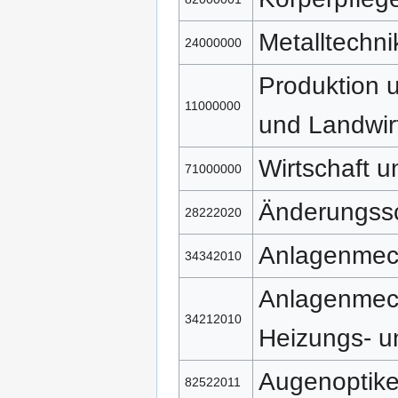
Metalltechni
24000000
Produktion u
11000000
und Landwir
Wirtschaft 
71000000
Änderungss
28222020
Anlagenmec
34342010
Anlagenmech
34212010
Heizungs- u
Augenoptike
82522011