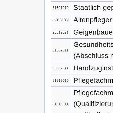
Staatlich ge
81301010
Altenpfleger
82102012
Geigenbaue
93612021
Gesundheits
81302011
(Abschluss 
Handzugins
93682011
Pflegefach
81313010
Pflegefach
(Qualifizie
81313011