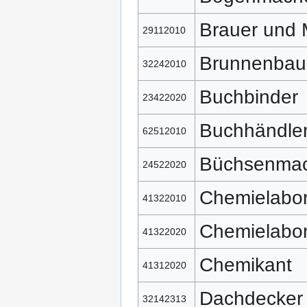
Brauer und 
29112010
Brunnenbau
32242010
Buchbinder
23422020
Buchhändle
62512010
Büchsenma
24522020
Chemielabor
41322010
Chemielabor
41322020
Chemikant
41312020
Dachdecker
32142313