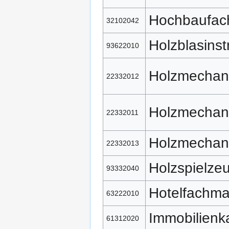
Hochbaufach
32102042
Holzblasins
93622010
Holzmechan
22332012
Holzmechan
22332011
Holzmechan
22332013
Holzspielze
93332040
Hotelfachm
63222010
Immobilien
61312020