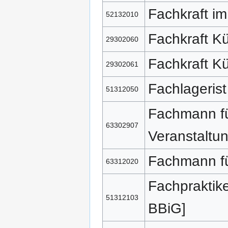
Fachkraft im
52132010
Fachkraft K
29302060
Fachkraft K
29302061
Fachlagerist
51312050
Fachmann fü
63302907
Veranstaltu
Fachmann f
63312020
Fachpraktike
51312103
BBiG]