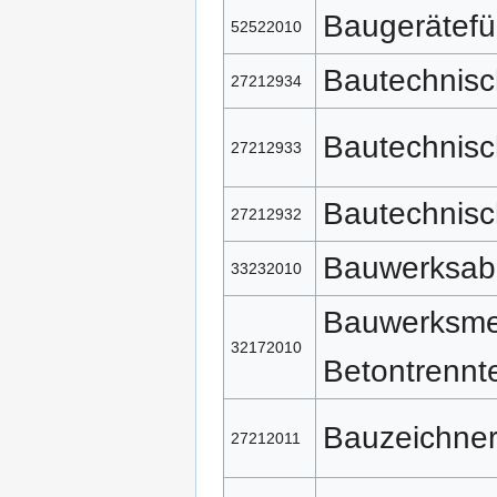
Baugerätefü
52522010
Bautechnisc
27212934
Bautechnisc
27212933
Bautechnisc
27212932
Bauwerksabd
33232010
Bauwerksmec
32172010
Betontrennt
Bauzeichne
27212011