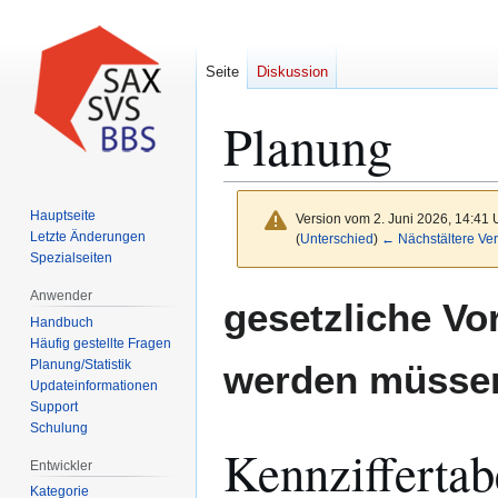
Seite
Diskussion
Planung
Hauptseite
Version vom 2. Juni 2026, 14:41
Letzte Änderungen
(
Unterschied
)
← Nächstältere Ver
Spezialseiten
Anwender
Zur
Zur
gesetzliche Vo
Navigation
Suche
Handbuch
Häufig gestellte Fragen
springen
springen
Planung/Statistik
werden müsse
Updateinformationen
Support
Schulung
Kennziffertab
Entwickler
Kategorie